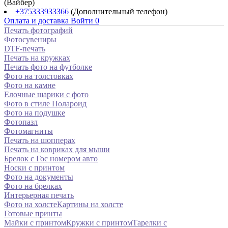
(Вайбер)
+375333933366
(Дополнительный телефон)
Оплата и доставка
Войти
0
Печать фотографий
Фотосувениры
DTF-печать
Печать на кружках
Печать фото на футболке
Фото на толстовках
Фото на камне
Елочные шарики с фото
Фото в стиле Полароид
Фото на подушке
Фотопазл
Фотомагниты
Печать на шопперах
Печать на ковриках для мыши
Брелок с Гос номером авто
Носки с принтом
Фото на документы
Фото на брелках
Интерьерная печать
Фото на холсте
Картины на холсте
Готовые принты
Майки с принтом
Кружки с принтом
Тарелки с