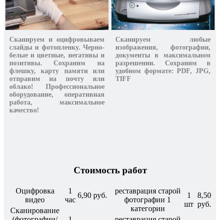
Сканируем и оцифровываем
Сканируем любые
слайды и фотопленку. Черно-
изображения, фотографии,
белые и цветные, негативы и
документы в максимальном
позитивы. Сохраним на
разрешении. Сохраним в
флешку, карту памяти или
удобном формате: PDF, JPG,
отправим на почту или
TIFF
облако! Профессиональное
оборудование, оперативная
работа, максимальное
качество!
Стоимость работ
Оцифровка
1
реставрация старой
6,90 руб.
1
8,50
видео
час
фотографии 1
шт
руб.
категории
Сканирование
(фотографии/
1
реставрация старой