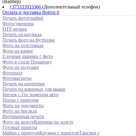
(Вайбер)
+375333933366
(Дополнительный телефон)
Оплата и доставка
Войти
0
Печать фотографий
Фотосувениры
DTF-печать
Печать на кружках
Печать фото на футболке
Фото на толстовках
Фото на камне
Елочные шарики с фото
Фото в стиле Полароид
Фото на подушке
Фотопазл
Фотомагниты
Печать на шопперах
Печать на ковриках для мыши
Брелок с Гос номером авто
Носки с принтом
Фото на документы
Фото на брелках
Интерьерная печать
Фото на холсте
Картины на холсте
Готовые принты
Майки с принтом
Кружки с принтом
Тарелки с