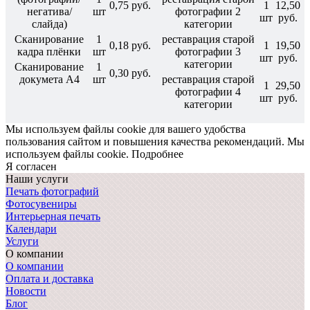
0,75 руб.
1
12,50
негатива/
шт
фотографии 2
шт
руб.
слайда)
категории
Сканирование
1
реставрация старой
0,18 руб.
1
19,50
кадра плёнки
шт
фотографии 3
шт
руб.
категории
Сканирование
1
0,30 руб.
докумета А4
шт
реставрация старой
1
29,50
фотографии 4
шт
руб.
категории
Мы используем файлы cookie для вашего удобства
пользования сайтом и повышения качества рекомендаций.
Мы
используем файлы cookie.
Подробнее
Я согласен
Наши услуги
Печать фотографий
Фотосувениры
Интерьерная печать
Календари
Услуги
О компании
О компании
Оплата и доставка
Новости
Блог