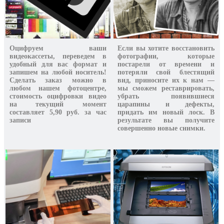
Оцифруем ваши
Если вы хотите
восстановить
видеокассеты, переведем в
фотографии
, которые
удобный для вас формат и
постарели от времени и
запишем на любой носитель!
потеряли свой блестящий
Сделать заказ можно в
вид, приносите их к нам —
любом нашем фотоцентре,
мы сможем реставрировать,
стоимость оцифровки видео
убрать появившиеся
на текущий момент
царапины и дефекты,
составляет 5,90 руб. за час
придать им новый лоск. В
записи
результате вы получите
совершенно новые снимки.