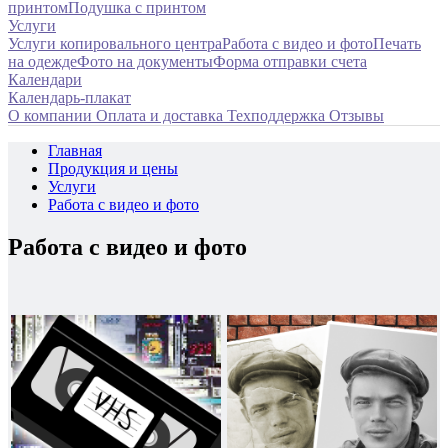
принтом
Подушка с принтом
Услуги
Услуги копировального центра
Работа с видео и фото
Печать
на одежде
Фото на документы
Форма отправки счета
Календари
Календарь-плакат
О компании
Оплата и доставка
Техподдержка
Отзывы
Главная
Продукция и цены
Услуги
Работа с видео и фото
Работа с видео и фото