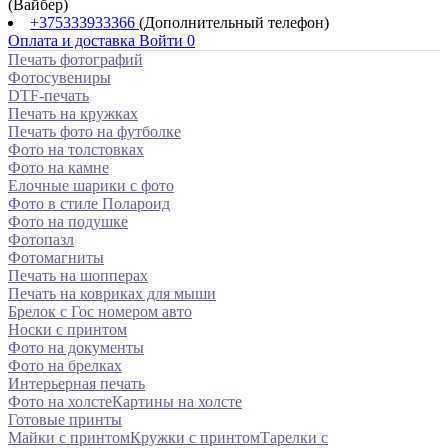
(Вайбер)
+375333933366
(Дополнительный телефон)
Оплата и доставка
Войти
0
Печать фотографий
Фотосувениры
DTF-печать
Печать на кружках
Печать фото на футболке
Фото на толстовках
Фото на камне
Елочные шарики с фото
Фото в стиле Полароид
Фото на подушке
Фотопазл
Фотомагниты
Печать на шопперах
Печать на ковриках для мыши
Брелок с Гос номером авто
Носки с принтом
Фото на документы
Фото на брелках
Интерьерная печать
Фото на холсте
Картины на холсте
Готовые принты
Майки с принтом
Кружки с принтом
Тарелки с