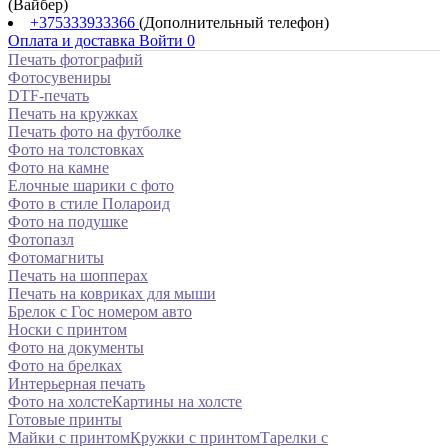
(Вайбер)
+375333933366
(Дополнительный телефон)
Оплата и доставка
Войти
0
Печать фотографий
Фотосувениры
DTF-печать
Печать на кружках
Печать фото на футболке
Фото на толстовках
Фото на камне
Елочные шарики с фото
Фото в стиле Полароид
Фото на подушке
Фотопазл
Фотомагниты
Печать на шопперах
Печать на ковриках для мыши
Брелок с Гос номером авто
Носки с принтом
Фото на документы
Фото на брелках
Интерьерная печать
Фото на холсте
Картины на холсте
Готовые принты
Майки с принтом
Кружки с принтом
Тарелки с