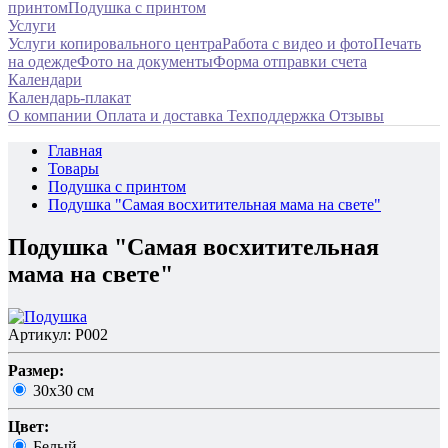
принтом
Подушка с принтом
Услуги
Услуги копировального центра
Работа с видео и фото
Печать
на одежде
Фото на документы
Форма отправки счета
Календари
Календарь-плакат
О компании
Оплата и доставка
Техподдержка
Отзывы
Главная
Товары
Подушка с принтом
Подушка "Самая восхитительная мама на свете"
Подушка "Самая восхитительная
мама на свете"
Артикул: P002
Размер:
30х30 см
Цвет:
Белый