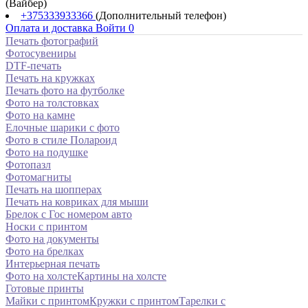
(Вайбер)
+375333933366
(Дополнительный телефон)
Оплата и доставка
Войти
0
Печать фотографий
Фотосувениры
DTF-печать
Печать на кружках
Печать фото на футболке
Фото на толстовках
Фото на камне
Елочные шарики с фото
Фото в стиле Полароид
Фото на подушке
Фотопазл
Фотомагниты
Печать на шопперах
Печать на ковриках для мыши
Брелок с Гос номером авто
Носки с принтом
Фото на документы
Фото на брелках
Интерьерная печать
Фото на холсте
Картины на холсте
Готовые принты
Майки с принтом
Кружки с принтом
Тарелки с