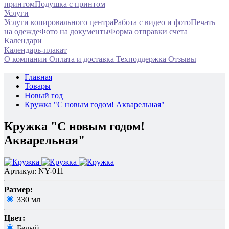
принтом
Подушка с принтом
Услуги
Услуги копировального центра
Работа с видео и фото
Печать
на одежде
Фото на документы
Форма отправки счета
Календари
Календарь-плакат
О компании
Оплата и доставка
Техподдержка
Отзывы
Главная
Товары
Новый год
Кружка "С новым годом! Акварельная"
Кружка "С новым годом!
Акварельная"
Артикул: NY-011
Размер:
330 мл
Цвет:
Белый