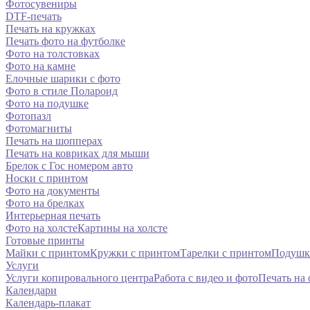
Фотосувениры
DTF-печать
Печать на кружках
Печать фото на футболке
Фото на толстовках
Фото на камне
Елочные шарики с фото
Фото в стиле Полароид
Фото на подушке
Фотопазл
Фотомагниты
Печать на шопперах
Печать на ковриках для мыши
Брелок с Гос номером авто
Носки с принтом
Фото на документы
Фото на брелках
Интерьерная печать
Фото на холсте
Картины на холсте
Готовые принты
Майки с принтом
Кружки с принтом
Тарелки с принтом
Подушк
Услуги
Услуги копировального центра
Работа с видео и фото
Печать на
Календари
Календарь-плакат