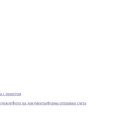
а с принтом
 одежде
Фото на документы
Форма отправки счета