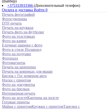
(Вайбер)
+375333933366
(Дополнительный телефон)
Оплата и доставка
Войти
0
Печать фотографий
Фотосувениры
DTF-печать
Печать на кружках
Печать фото на футболке
Фото на толстовках
Фото на камне
Елочные шарики с фото
Фото в стиле Полароид
Фото на подушке
Фотопазл
Фотомагниты
Печать на шопперах
Печать на ковриках для мыши
Брелок с Гос номером авто
Носки с принтом
Фото на документы
Фото на брелках
Интерьерная печать
Фото на холсте
Картины на холсте
Готовые принты
Майки с принтом
Кружки с принтом
Тарелки с