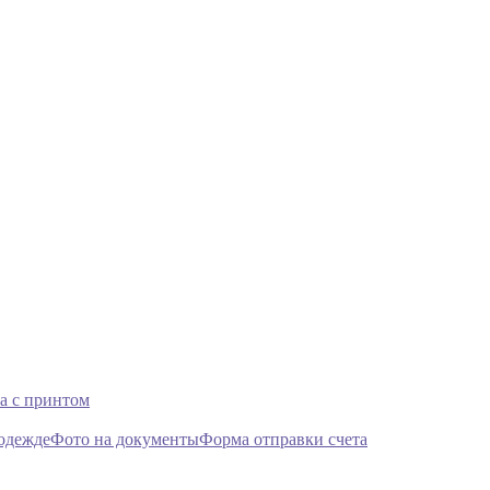
а с принтом
 одежде
Фото на документы
Форма отправки счета