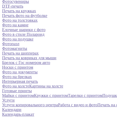
Фотосувениры
DTF-печать
Печать на кружках
Печать фото на футболке
Фото на толстовках
Фото на камне
Елочные шарики с фото
Фото в стиле Полароид
Фото на подушке
Фотопазл
Фотомагниты
Печать на шопперах
Печать на ковриках для мыши
Брелок с Гос номером авто
Носки с принтом
Фото на документы
Фото на брелках
Интерьерная печать
Фото на холсте
Картины на холсте
Готовые принты
Майки с принтом
Кружки с принтом
Тарелки с принтом
Подушк
Услуги
Услуги копировального центра
Работа с видео и фото
Печать на
Календари
Календарь-плакат