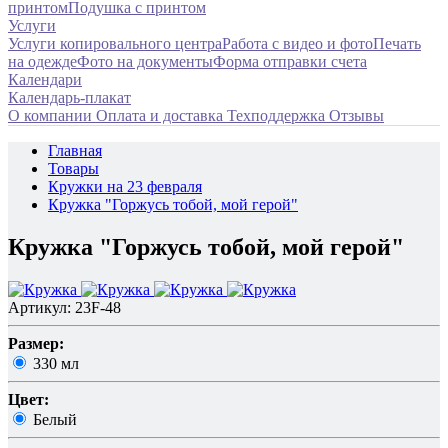
принтом
Подушка с принтом
Услуги
Услуги копировального центра
Работа с видео и фото
Печать
на одежде
Фото на документы
Форма отправки счета
Календари
Календарь-плакат
О компании
Оплата и доставка
Техподдержка
Отзывы
Главная
Товары
Кружки на 23 февраля
Кружка "Горжусь тобой, мой герой"
Кружка "Горжусь тобой, мой герой"
Артикул: 23F-48
Размер:
330 мл
Цвет:
Белый