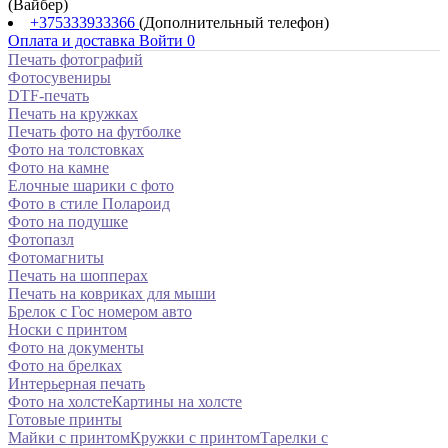
(Вайбер)
+375333933366
(Дополнительный телефон)
Оплата и доставка
Войти
0
Печать фотографий
Фотосувениры
DTF-печать
Печать на кружках
Печать фото на футболке
Фото на толстовках
Фото на камне
Елочные шарики с фото
Фото в стиле Полароид
Фото на подушке
Фотопазл
Фотомагниты
Печать на шопперах
Печать на ковриках для мыши
Брелок с Гос номером авто
Носки с принтом
Фото на документы
Фото на брелках
Интерьерная печать
Фото на холсте
Картины на холсте
Готовые принты
Майки с принтом
Кружки с принтом
Тарелки с