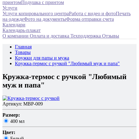
принтом
Подушка с принтом
Услуги
Услуги копировального центра
Работа с видео и фото
Печать
на одежде
Фото на документы
Форма отправки счета
Календари
Календарь-плакат
О компании
Оплата и доставка
Техподдержка
Отзывы
Главная
Товары
Кружки для папы и мужа
Кружка-термос с ручкой "Любимый муж и папа"
Кружка-термос с ручкой "Любимый
муж и папа"
Артикул: MBP-009
Размер:
400 мл
Цвет:
Белый