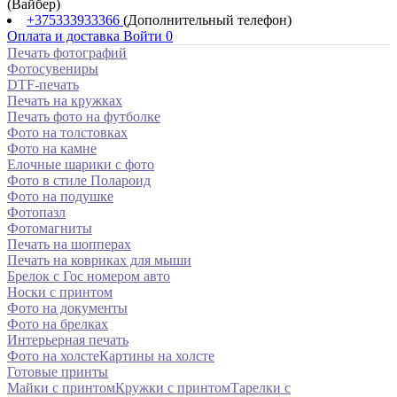
(Вайбер)
+375333933366
(Дополнительный телефон)
Оплата и доставка
Войти
0
Печать фотографий
Фотосувениры
DTF-печать
Печать на кружках
Печать фото на футболке
Фото на толстовках
Фото на камне
Елочные шарики с фото
Фото в стиле Полароид
Фото на подушке
Фотопазл
Фотомагниты
Печать на шопперах
Печать на ковриках для мыши
Брелок с Гос номером авто
Носки с принтом
Фото на документы
Фото на брелках
Интерьерная печать
Фото на холсте
Картины на холсте
Готовые принты
Майки с принтом
Кружки с принтом
Тарелки с