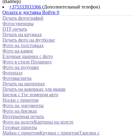
(Вайбер)
+375333933366
(Дополнительный телефон)
Оплата и доставка
Войти
0
Печать фотографий
Фотосувениры
DTF-печать
Печать на кружках
Печать фото на футболке
Фото на толстовках
Фото на камне
Елочные шарики с фото
Фото в стиле Полароид
Фото на подушке
Фотопазл
Фотомагниты
Печать на шопперах
Печать на ковриках для мыши
Брелок с Гос номером авто
Носки с принтом
Фото на документы
Фото на брелках
Интерьерная печать
Фото на холсте
Картины на холсте
Готовые принты
Майки с принтом
Кружки с принтом
Тарелки с