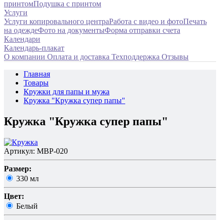
принтом
Подушка с принтом
Услуги
Услуги копировального центра
Работа с видео и фото
Печать
на одежде
Фото на документы
Форма отправки счета
Календари
Календарь-плакат
О компании
Оплата и доставка
Техподдержка
Отзывы
Главная
Товары
Кружки для папы и мужа
Кружка "Кружка супер папы"
Кружка "Кружка супер папы"
Артикул: MBP-020
Размер:
330 мл
Цвет:
Белый