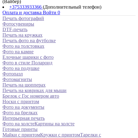
(Вайбер)
+375333933366
(Дополнительный телефон)
Оплата и доставка
Войти
0
Печать фотографий
Фотосувениры
DTF-печать
Печать на кружках
Печать фото на футболке
Фото на толстовках
Фото на камне
Елочные шарики с фото
Фото в стиле Полароид
Фото на подушке
Фотопазл
Фотомагниты
Печать на шопперах
Печать на ковриках для мыши
Брелок с Гос номером авто
Носки с принтом
Фото на документы
Фото на брелках
Интерьерная печать
Фото на холсте
Картины на холсте
Готовые принты
Майки с принтом
Кружки с принтом
Тарелки с