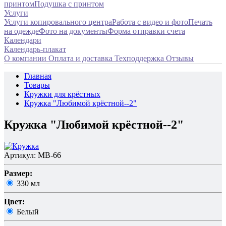
принтом
Подушка с принтом
Услуги
Услуги копировального центра
Работа с видео и фото
Печать
на одежде
Фото на документы
Форма отправки счета
Календари
Календарь-плакат
О компании
Оплата и доставка
Техподдержка
Отзывы
Главная
Товары
Кружки для крёстных
Кружка "Любимой крёстной--2"
Кружка "Любимой крёстной--2"
Артикул: МВ-66
Размер:
330 мл
Цвет:
Белый