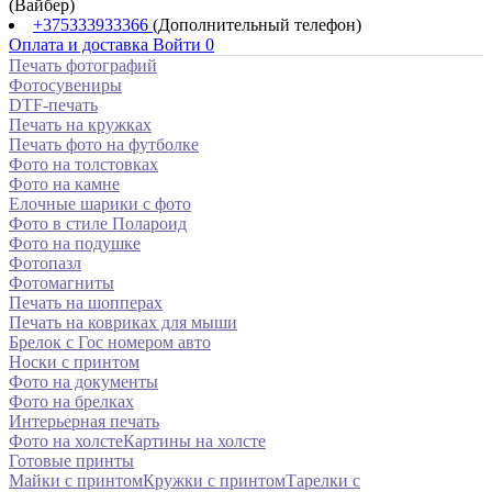
(Вайбер)
+375333933366
(Дополнительный телефон)
Оплата и доставка
Войти
0
Печать фотографий
Фотосувениры
DTF-печать
Печать на кружках
Печать фото на футболке
Фото на толстовках
Фото на камне
Елочные шарики с фото
Фото в стиле Полароид
Фото на подушке
Фотопазл
Фотомагниты
Печать на шопперах
Печать на ковриках для мыши
Брелок с Гос номером авто
Носки с принтом
Фото на документы
Фото на брелках
Интерьерная печать
Фото на холсте
Картины на холсте
Готовые принты
Майки с принтом
Кружки с принтом
Тарелки с