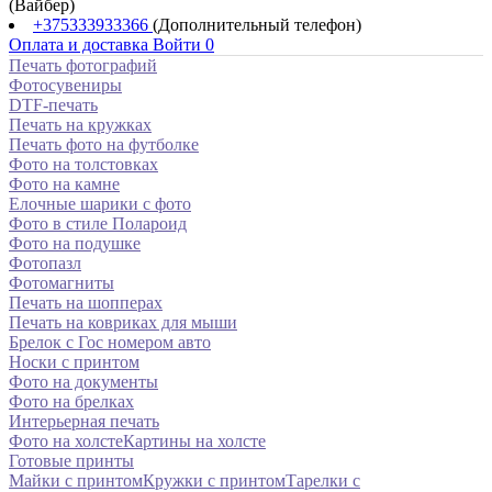
(Вайбер)
+375333933366
(Дополнительный телефон)
Оплата и доставка
Войти
0
Печать фотографий
Фотосувениры
DTF-печать
Печать на кружках
Печать фото на футболке
Фото на толстовках
Фото на камне
Елочные шарики с фото
Фото в стиле Полароид
Фото на подушке
Фотопазл
Фотомагниты
Печать на шопперах
Печать на ковриках для мыши
Брелок с Гос номером авто
Носки с принтом
Фото на документы
Фото на брелках
Интерьерная печать
Фото на холсте
Картины на холсте
Готовые принты
Майки с принтом
Кружки с принтом
Тарелки с