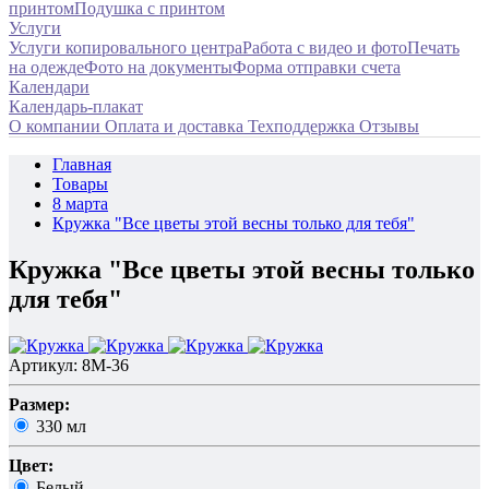
принтом
Подушка с принтом
Услуги
Услуги копировального центра
Работа с видео и фото
Печать
на одежде
Фото на документы
Форма отправки счета
Календари
Календарь-плакат
О компании
Оплата и доставка
Техподдержка
Отзывы
Главная
Товары
8 марта
Кружка "Все цветы этой весны только для тебя"
Кружка "Все цветы этой весны только
для тебя"
Артикул: 8M-36
Размер:
330 мл
Цвет:
Белый