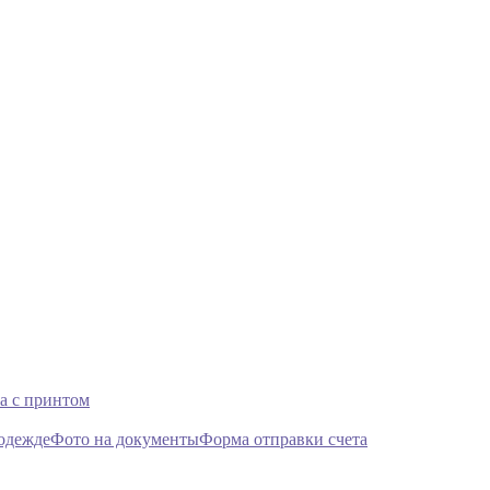
а с принтом
 одежде
Фото на документы
Форма отправки счета