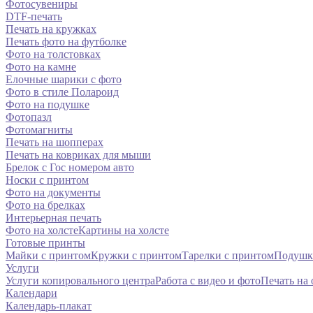
Фотосувениры
DTF-печать
Печать на кружках
Печать фото на футболке
Фото на толстовках
Фото на камне
Елочные шарики с фото
Фото в стиле Полароид
Фото на подушке
Фотопазл
Фотомагниты
Печать на шопперах
Печать на ковриках для мыши
Брелок с Гос номером авто
Носки с принтом
Фото на документы
Фото на брелках
Интерьерная печать
Фото на холсте
Картины на холсте
Готовые принты
Майки с принтом
Кружки с принтом
Тарелки с принтом
Подушк
Услуги
Услуги копировального центра
Работа с видео и фото
Печать на
Календари
Календарь-плакат