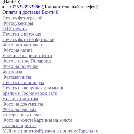
(Вайбер)
+375333933366
(Дополнительный телефон)
Оплата и доставка
Войти
0
Печать фотографий
Фотосувениры
DTF-печать
Печать на кружках
Печать фото на футболке
Фото на толстовках
Фото на камне
Елочные шарики с фото
Фото в стиле Полароид
Фото на подушке
Фотопазл
Фотомагниты
Печать на шопперах
Печать на ковриках для мыши
Брелок с Гос номером авто
Носки с принтом
Фото на документы
Фото на брелках
Интерьерная печать
Фото на холсте
Картины на холсте
Готовые принты
Майки с принтом
Кружки с принтом
Тарелки с